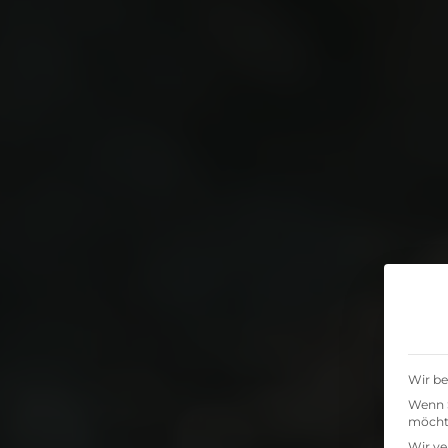
Wir be
Wenn S
möchte
Wir ve