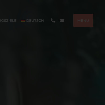
+43
info@ferienhaus-
UGSZIELE
DEUTSCH
MENU
(0)664
wanda.at
/
33
04
692