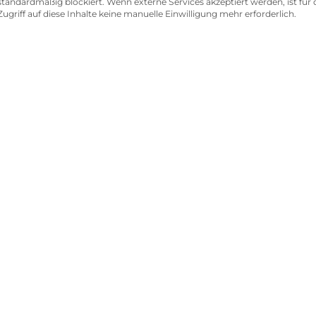
standardmäßig blockiert. Wenn externe Services akzeptiert werden, ist für
Zugriff auf diese Inhalte keine manuelle Einwilligung mehr erforderlich.
b machen &
d zurückerha