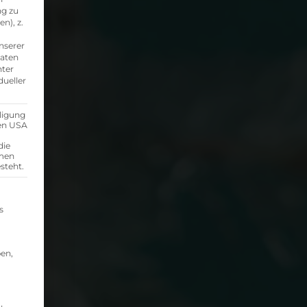
ng zu
n), z.
nserer
Daten
nter
dueller
ligung
den USA
die
mmen
steht.
illigung erteilt werden kann. Die erste Service-Grupp
s
en,