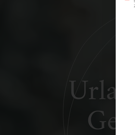
Urlau
Gel