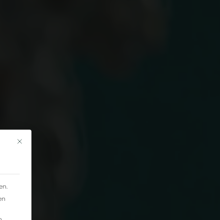
en.
en
n