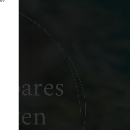
 den
 bares
lten