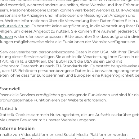
sind essenziell, während andere uns helfen, diese Website und Ihre Erfahru
sern.
Personenbezogene Daten können verarbeitet werden (z. B. IP-Adresse
 personalisierte Anzeigen und Inhalte oder die Messung von Anzeigen und
en.
Weitere Informationen über die Verwendung Ihrer Daten finden Sie in u
schutzerklärung
.
Es besteht keine Verpflichtung, in die Verarbeitung Ihrer 
illigen, um dieses Angebot zu nutzen.
Sie können Ihre Auswahl jederzeit u
llungen
widerrufen oder anpassen.
Bitte beachten Sie, dass aufgrund indivi
llungen möglicherweise nicht alle Funktionen der Website verfügbar sind.
 Services verarbeiten personenbezogene Daten in den USA. Mit Ihrer Einwil
tzung dieser Services willigen Sie auch in die Verarbeitung Ihrer Daten in 
Art. 49 (1) lit. a GDPR ein. Der EuGH stuft die USA als ein Land mit
ichendem Datenschutz nach EU-Standards ein. Es besteht beispielsweise 
r, dass US-Behörden personenbezogene Daten in Überwachungsprogra
eiten, ohne dass für Europäerinnen und Europäer eine Klagemöglichkeit be
olgt eine Liste der Service-Gruppen, für die eine Einw
Essenziell
Essenzielle Services ermöglichen grundlegende Funktionen und sind für da
ordnungsgemäße Funktionieren der Website erforderlich.
Statistik
Statistik-Cookies sammeln Nutzungsdaten, die uns Aufschluss darüber geb
wie unsere Besucher mit unserer Website umgehen.
Externe Medien
Inhalte von Videoplattformen und Social-Media-Plattformen werden