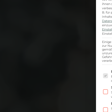
ihnen 
verbes
B. für
Inhalt
Daten
einzuw
Einste
Einste
Einige
zur Nu
gemäß 
unzure
Gefah
verarb
Es f